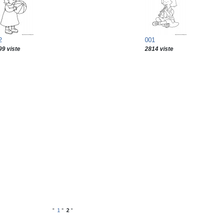
2
001
99 viste
2814 viste
°
1
°
2
°