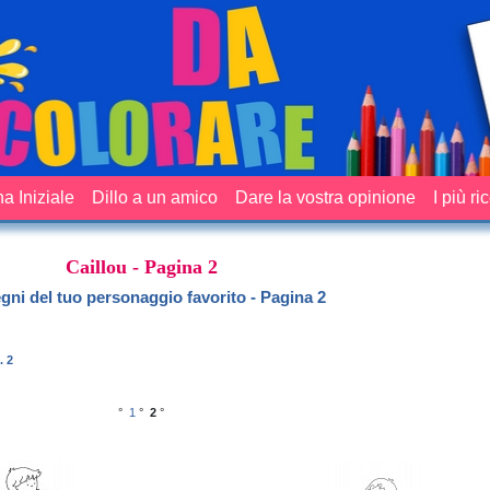
a Iniziale
Dillo a un amico
Dare la vostra opinione
I più ri
Caillou - Pagina 2
egni del tuo personaggio favorito - Pagina 2
. 2
°
1
°
2
°