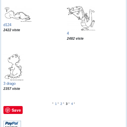
d124
2422 viste
4
2482 viste
3 drago
2357 viste
°
1
°
2
°
3
°
4
°
Save