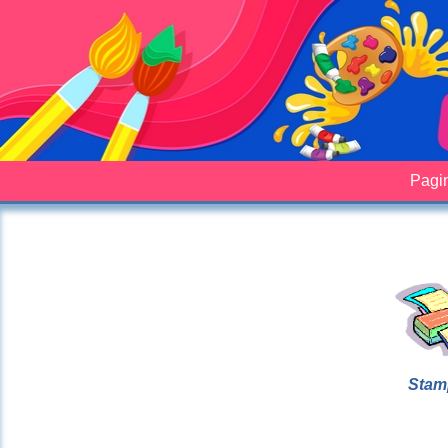
Pagin
Stam