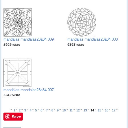
mandalas mandalas23a34 009
mandalas mandalas23a34 008
8409 viste
6363 viste
mandalas mandalas23a34 007
5342 viste
°
1
°
2
°
3
°
4
°
5
°
6
°
7
°
8
°
9
°
10
°
11
°
12
°
13
°
14
°
15
°
16
°
17
°
Save