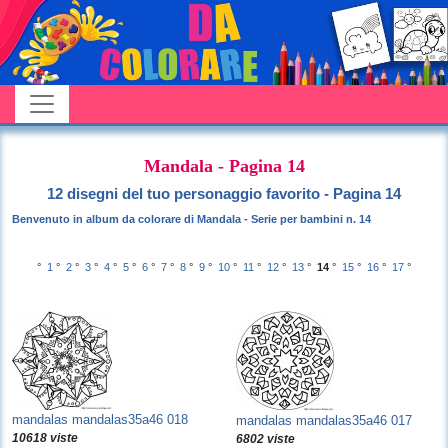
Mandala - Pagina 14
12 disegni del tuo personaggio favorito - Pagina 14
Benvenuto in album da colorare di Mandala - Serie per bambini n. 14
°
1
°
2
°
3
°
4
°
5
°
6
°
7
°
8
°
9
°
10
°
11
°
12
°
13
°
14
°
15
°
16
°
17
°
mandalas mandalas35a46 018
mandalas mandalas35a46 017
10618 viste
6802 viste