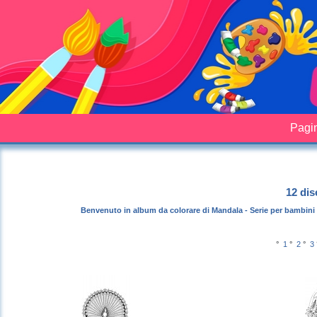
Pagin
12 dis
Benvenuto in album da colorare di Mandala - Serie per bambini 
°
1
°
2
°
3