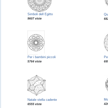
Simboli dell Egitto
Qua
9607 viste
68
Per i bambini piccoli
Per
5764 viste
69
Mol
Natale stella cadente
42
6555 viste