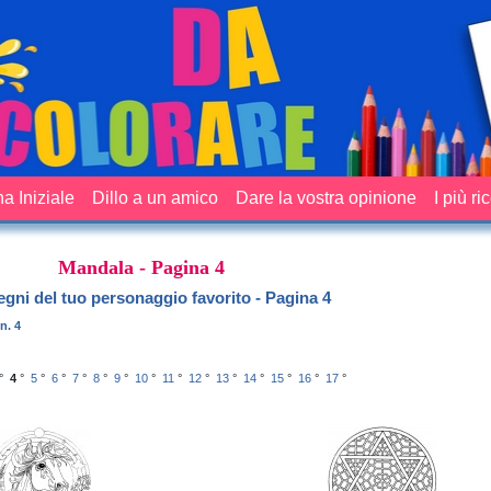
a Iniziale
Dillo a un amico
Dare la vostra opinione
I più ri
Mandala - Pagina 4
egni del tuo personaggio favorito - Pagina 4
n. 4
°
4
°
5
°
6
°
7
°
8
°
9
°
10
°
11
°
12
°
13
°
14
°
15
°
16
°
17
°