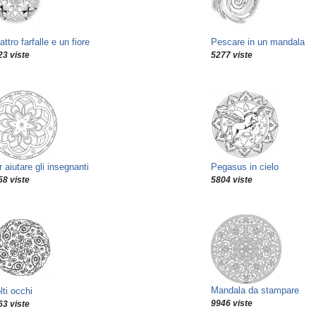
ttro farfalle e un fiore
Pescare in un mandala
23 viste
5277 viste
 aiutare gli insegnanti
Pegasus in cielo
58 viste
5804 viste
Mandala da stampare
ti occhi
9946 viste
63 viste