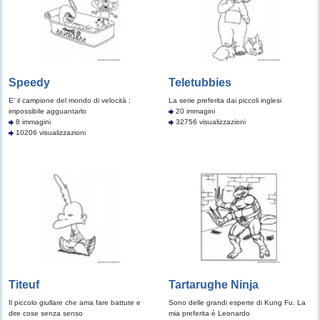
Speedy
Teletubbies
E’ il campione del mondo di velocità :
La serie preferita dai piccoli inglesi
impossibile agguantarlo
20 immagini
8 immagini
32756 visualizzazioni
10206 visualizzazioni
Titeuf
Tartarughe Ninja
Il piccolo giullare che ama fare battute e
Sono delle grandi esperte di Kung Fu. La
dire cose senza senso
mia preferita è Leonardo