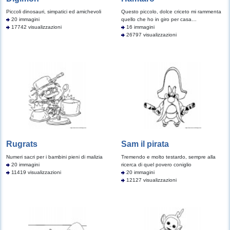
Piccoli dinosauri, simpatici ed amichevoli
Questo piccolo, dolce criceto mi rammenta
20 immagini
quello che ho in giro per casa…
17742 visualizzazioni
16 immagini
26797 visualizzazioni
Rugrats
Sam il pirata
Numeri sacri per i bambini pieni di malizia
Tremendo e molto testardo, sempre alla
20 immagini
ricerca di quel povero coniglio
11419 visualizzazioni
20 immagini
12127 visualizzazioni