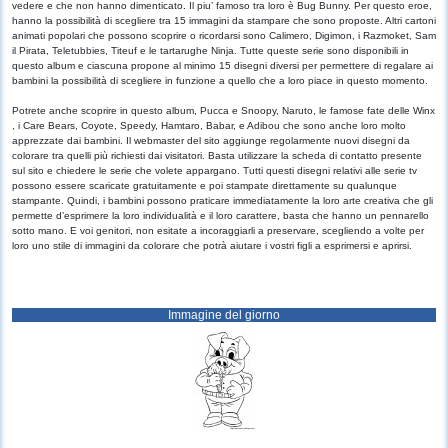
vedere e che non hanno dimenticato. Il piu’ famoso tra loro è Bug Bunny. Per questo eroe,
hanno la possibilità di scegliere tra 15 immagini da stampare che sono proposte. Altri cartoni
animati popolari che possono scoprire o ricordarsi sono Calimero, Digimon, i Razmoket, Sam
il Pirata, Teletubbies, Titeuf e le tartarughe Ninja. Tutte queste serie sono disponibili in
questo album e ciascuna propone al minimo 15 disegni diversi per permettere di regalare ai
bambini la possibilità di scegliere in funzione a quello che a loro piace in questo momento.
Potrete anche scoprire in questo album, Pucca e Snoopy, Naruto, le famose fate delle Winx
, i Care Bears, Coyote, Speedy, Hamtaro, Babar, e Adibou che sono anche loro molto
apprezzate dai bambini. Il webmaster del sito aggiunge regolarmente nuovi disegni da
colorare tra quelli più richiesti dai visitatori. Basta utilizzare la scheda di contatto presente
sul sito e chiedere le serie che volete appargano. Tutti questi disegni relativi alle serie tv
possono essere scaricate gratuitamente e poi stampate direttamente su qualunque
stampante. Quindi, i bambini possono praticare immediatamente la loro arte creativa che gli
permette d’esprimere la loro individualità e il loro carattere, basta che hanno un pennarello
sotto mano. E voi genitori, non esitate a incoraggiarli a preservare, scegliendo a volte per
loro uno stile di immagini da colorare che potrà aiutare i vostri figli a esprimersi e aprirsi.
Immagine del giorno