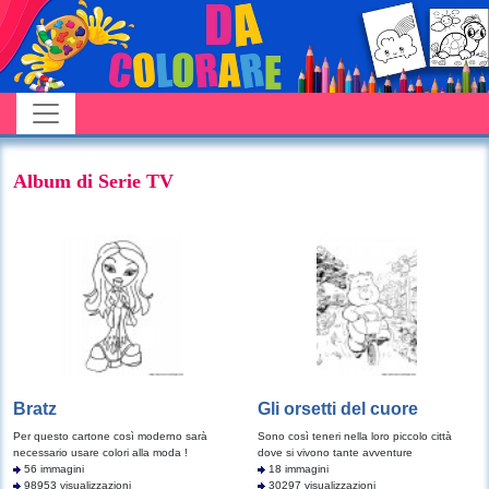
Album di Serie TV
Bratz
Gli orsetti del cuore
Per questo cartone così moderno sarà
Sono così teneri nella loro piccolo città
necessario usare colori alla moda !
dove si vivono tante avventure
56 immagini
18 immagini
98953 visualizzazioni
30297 visualizzazioni