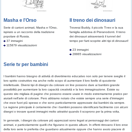
Masha e l'Orso
Il treno dei dinosauri
Serie di cartoni animati, Masha e l'Orso,
Troverai Buddy, il piccolo Ti-rex e la sua
ispirato a un racconto della tradizione
famiglia addotiva di Pteranodonti. Il treno
popolare di Russia.
dei dinosauri attraverserà il tunnel del
37 immagini
tempo per farti scoprire altri tipi di dinosauri!
115879 visualizzazioni
23 immagini
28865 visualizzazioni
Serie tv per bambini
I bambini hanno bisogno di attività di divertimento educativo non solo per tenere sveglio il
loro spirito costruttivo ma anche nello scopo di aumentare il loro livello di quoziente
intellettuale. Diversi tipi di disegni da colorare on line possono dare ai bambini grande
possibilità per aumentare la loro capacità creatività e la loro immaginazione. Esiste su
questo sito migliaia di pagine che possono essere usate in modo estremamente pratico per
aiutarli nell'arte di colorare. Pero abbiamo notato che esiste sempre una serie d’immagini
che esce fuori più spesso e che sono particolarmente apprezzate dai bambini da sempre.
La ragione principale è certamente che i bambini possono identificarsi facilmente con alcuni
disegni o trovare questi immagini molto attrattivi quando li scoprono per la prima volta.
In generale, i disegni da colorare più apprezzati sono legati ai personaggi dei cartoni
animati, e particolarmente quelli che figurano in questo album. In effetti ritrovano il loro eroe
della loro serie tv preferita che guardano attualmente oppure che hanno avuto piacere di