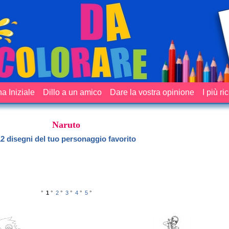
a Iniziale
Dillo a un amico
Dare la vostra opinione
I più ri
Naruto
2 disegni del tuo personaggio favorito
°
1
°
2
°
3
°
4
°
5
°