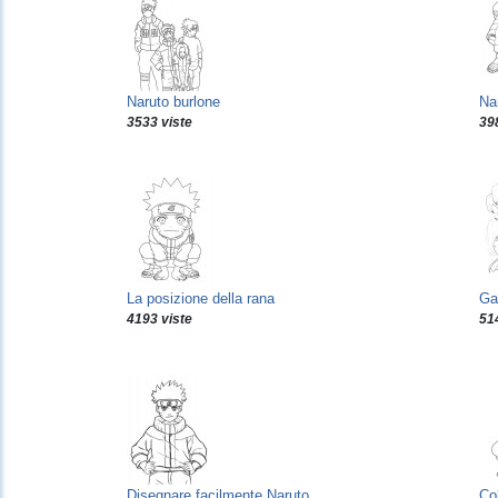
Naruto burlone
Na
3533 viste
39
La posizione della rana
Ga
4193 viste
51
Disegnare facilmente Naruto
Co