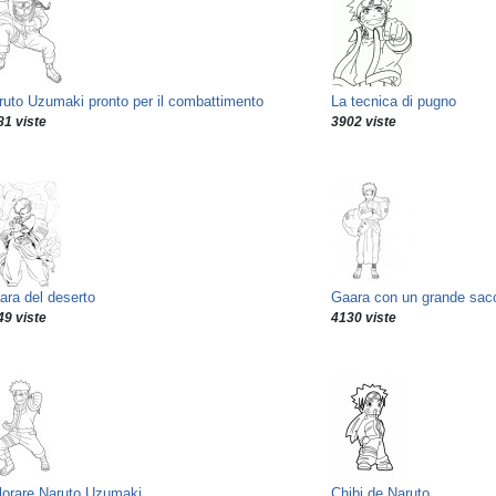
ruto Uzumaki pronto per il combattimento
La tecnica di pugno
81 viste
3902 viste
ara del deserto
Gaara con un grande sac
49 viste
4130 viste
lorare Naruto Uzumaki
Chibi de Naruto