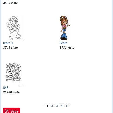
4699 viste
bratz 1
Bratz
3743 viste
3731 viste
045
21788 viste
°
1
°
2
°
3
°
4
°
5
°
Save