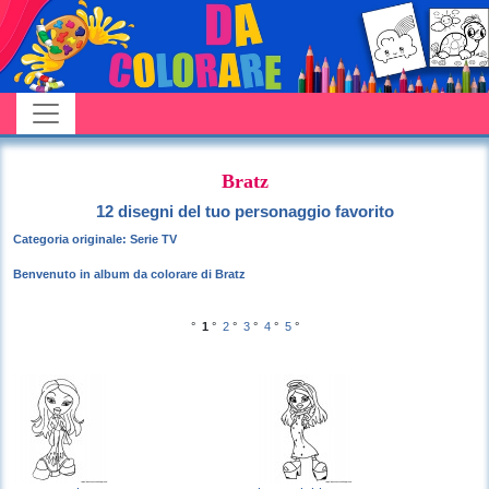
Bratz
12 disegni del tuo personaggio favorito
Categoria originale: Serie TV
Benvenuto in album da colorare di Bratz
°
1
°
2
°
3
°
4
°
5
°