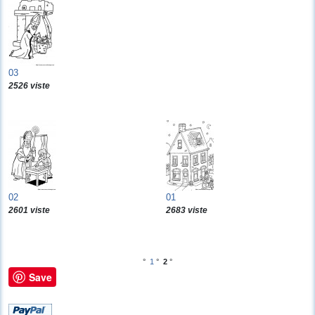
03
2526 viste
02
01
2601 viste
2683 viste
°
1
°
2
°
Save