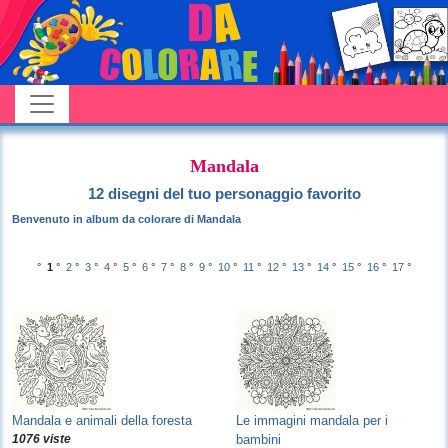
Mandala
12 disegni del tuo personaggio favorito
Benvenuto in album da colorare di Mandala
°
1
°
2
°
3
°
4
°
5
°
6
°
7
°
8
°
9
°
10
°
11
°
12
°
13
°
14
°
15
°
16
°
17
°
Mandala e animali della foresta
Le immagini mandala per i
1076 viste
bambini